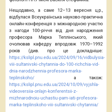
Нещодавно, а саме 12–13 вересня ц.р.,
відбулася Всеукраїнська науково-практична
онлайн-конференція з міжнародною участю
з нагоди 100-річчя від дня народження
професора Марка Теплінського, який
очолював кафедру впродовж 1970–1992
років (див. про це докладніше:
https://kslipl.pnu.edu.ua/2024/09/16/vidbulysia-
viii-sultanivski-chytannia-do-100-richchia-vid-
dnia-narodzhennia-profesora-marka-
teplinskoho/
а також:
https://kslipl.pnu.edu.ua/2024/10/09/vyjshla-
videoversiia-onlajn-konferentsii-z-
mizhnarodnoiu-uchastiu-pam-iati-profesora-
marka-teplinskoho-viii-sultanivski-chytannia/