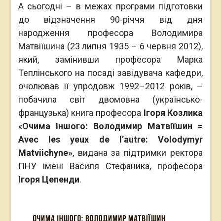
А сьогодні – в межах програми підготовки
до відзначення 90-річчя від дня
народження професора Володимира
Матвіїшина (23 липня 1935 – 6 червня 2012),
який, замінивши професора Марка
Теплінського на посаді завідувача кафедри,
очолював її упродовж 1992–2012 років, –
побачила світ двомовна (українсько-
французька) книга професора
Ігоря Козлика
«
Очима Іншого: Володимир Матвіїшин =
Avec les yeux de l’autre: Volodymyr
Matviichyne»
, видана за підтримки ректора
ПНУ імені Василя Стефаника, професора
Ігоря Цепенди
.