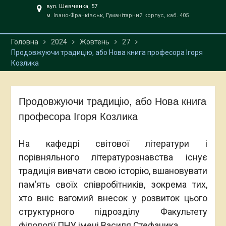
вул. Шевченка, 57
м. Івано-Франківськ, Гуманітарний корпус, каб. 405
Головна
2024
Жовтень
27
Продовжуючи традицію, або Нова книга професора Ігоря
Козлика
Продовжуючи традицію, або Нова книга
професора Ігоря Козлика
На кафедрі світової літератури і
порівняльного літературознавства існує
традиція вивчати свою історію, вшановувати
пам’ять своїх співробітників, зокрема тих,
хто вніс вагомий внесок у розвиток цього
структурного підрозділу Факультету
філології ПНУ імені Василя Стефаника.