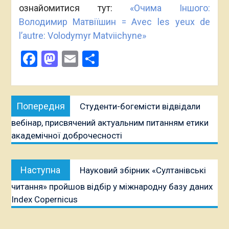
ознайомитися тут:
«Очима Іншого:
Володимир Матвіїшин = Avec les yeux de
l’autre: Volodymyr Matviichyne»
Facebook
Mastodon
Email
Поділитися
Навігація
Попередня
Попередня
Студенти-богемісти відвідали
записів
публікація:
вебінар, присвячений актуальним питанням етики
академічної доброчесності
Наступна
Наступна
Науковий збірник «Султанівські
публікація:
читання» пройшов відбір у міжнародну базу даних
Index Copernicus