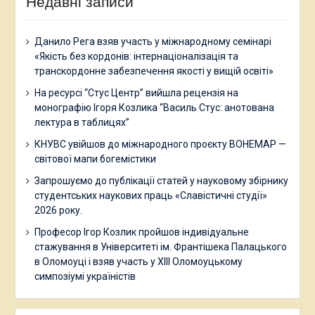
Недавні записи
Данило Рега взяв участь у міжнародному семінарі
«Якість без кордонів: інтернаціоналізація та
транскордонне забезпечення якості у вищій освіті»
На ресурсі “Стус Центр” вийшла рецензія на
монографію Ігоря Козлика “Василь Стус: анотована
лектура в таблицях”
КНУВС увійшов до міжнародного проєкту BOHEMAP —
світової мапи богемістики
Запрошуємо до публікації статей у науковому збірнику
студентських наукових праць «Славістичні студії»
2026 року.
Професор Ігор Козлик пройшов індивідуальне
стажування в Університеті ім. Франтішека Палацького
в Оломоуці і взяв участь у ХІІІ Оломоуцькому
симпозіумі україністів