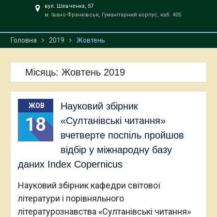
вул. Шевченка, 57
м. Івано-Франківськ, Гуманітарний корпус, каб. 405
Головна
2019
Жовтень
Місяць:
Жовтень 2019
Науковий збірник
ЖОВ
18
«Султанівські читання»
вчетверте поспіль пройшов
відбір у міжнародну базу
даних Index Copernicus
Науковий збірник кафедри світової
літератури і порівняльного
літературознавства «Султанівські читання»