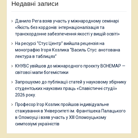
Недавні записи
Данило Рега взяв участь у міжнародному семінарі
«Якість без кордонів: інтернаціоналізація та
транскордонне забезпечення якості у вищій освіті»
На ресурсі “Стус Центр” вийшла рецензія на
монографію Ігоря Козлика “Василь Стус: анотована
лектура в таблицях”
КНУВС увійшов до міжнародного проєкту BOHEMAP —
світової мапи богемістики
Запрошуємо до публікації статей у науковому збірнику
студентських наукових праць «Славістичні студії»
2026 року.
Професор Ігор Козлик пройшов індивідуальне
стажування в Університеті ім. Франтішека Палацького
в Оломоуці і взяв участь у ХІІІ Оломоуцькому
симпозіумі україністів