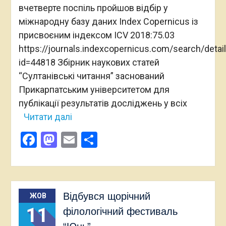
вчетверте поспіль пройшов відбір у
міжнародну базу даних Index Copernicus із
присвоєним індексом ICV 2018:75.03
https://journals.indexcopernicus.com/search/detai
id=44818 Збірник наукових статей
“Султанівські читання” заснований
Прикарпатським університетом для
публікації результатів досліджень у всіх
Читати далі
Facebook
Mastodon
Email
Поділитися
Відбувся щорічний
ЖОВ
11
філологічний фестиваль