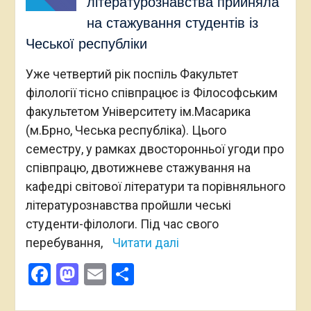
літературознавства прийняла
на стажування студентів із
Чеської республіки
Уже четвертий рік поспіль Факультет
філології тісно співпрацює із Філософським
факультетом Університету ім.Масарика
(м.Брно, Чеська республіка). Цього
семестру, у рамках двосторонньої угоди про
співпрацю, двотижневе стажування на
кафедрі світової літератури та порівняльного
літературознавства пройшли чеські
студенти-філологи. Під час свого
перебування,
Читати далі
Facebook
Mastodon
Email
Поділитися