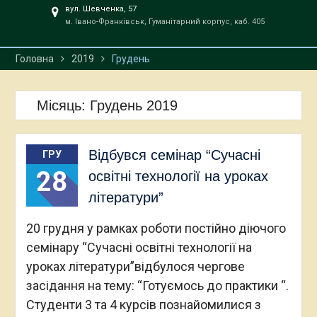
вул. Шевченка, 57
м. Івано-Франківськ, Гуманітарний корпус, каб. 405
Головна
2019
Грудень
Місяць:
Грудень 2019
Відбувся семінар “Сучасні
ГРУ
28
освітні технології на уроках
літератури”
20 грудня у рамках роботи постійно діючого
семінару “Сучасні освітні технології на
уроках літератури”відбулося чергове
засідання на тему: “Готуємось до практики “.
Студенти 3 та 4 курсів познайомилися з