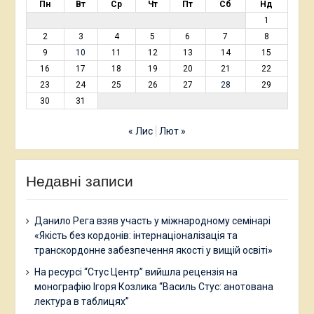
Пн
Вт
Ср
Чт
Пт
Сб
Нд
1
2
3
4
5
6
7
8
9
10
11
12
13
14
15
16
17
18
19
20
21
22
23
24
25
26
27
28
29
30
31
« Лис
Лют »
Недавні записи
Данило Рега взяв участь у міжнародному семінарі
«Якість без кордонів: інтернаціоналізація та
транскордонне забезпечення якості у вищій освіті»
На ресурсі “Стус Центр” вийшла рецензія на
монографію Ігоря Козлика “Василь Стус: анотована
лектура в таблицях”