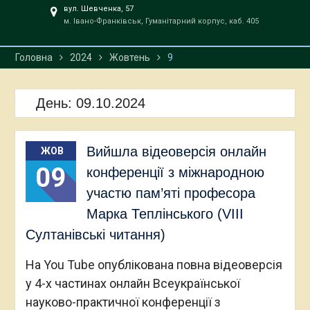
вул. Шевченка, 57
м. Івано-Франківськ, Гуманітарний корпус, каб. 405
Головна
2024
Жовтень
9
День:
09.10.2024
Вийшла відеоверсія онлайн
ЖОВ
09
конференції з міжнародною
участю пам’яті професора
Марка Теплінського (VIII
Султанівські читання)
На You Tube опублікована повна відеоверсія
у 4-х частинах онлайн Всеукраїнської
науково-практичної конференції з