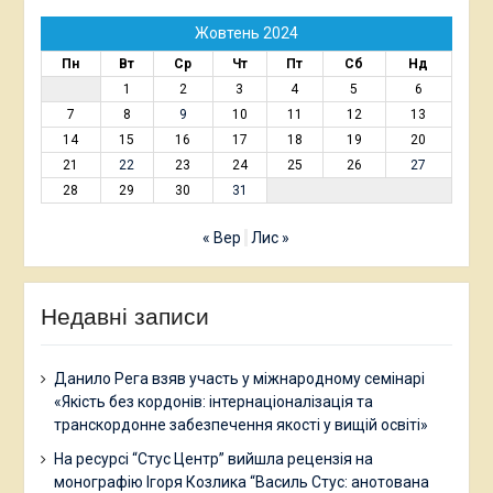
Жовтень 2024
Пн
Вт
Ср
Чт
Пт
Сб
Нд
1
2
3
4
5
6
7
8
9
10
11
12
13
14
15
16
17
18
19
20
21
22
23
24
25
26
27
28
29
30
31
« Вер
Лис »
Недавні записи
Данило Рега взяв участь у міжнародному семінарі
«Якість без кордонів: інтернаціоналізація та
транскордонне забезпечення якості у вищій освіті»
На ресурсі “Стус Центр” вийшла рецензія на
монографію Ігоря Козлика “Василь Стус: анотована