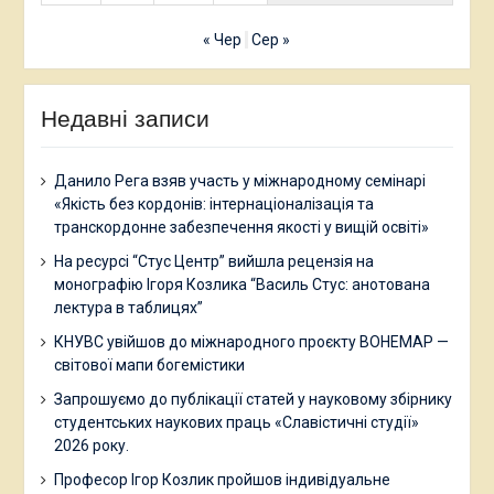
« Чер
Сер »
Недавні записи
Данило Рега взяв участь у міжнародному семінарі
«Якість без кордонів: інтернаціоналізація та
транскордонне забезпечення якості у вищій освіті»
На ресурсі “Стус Центр” вийшла рецензія на
монографію Ігоря Козлика “Василь Стус: анотована
лектура в таблицях”
КНУВС увійшов до міжнародного проєкту BOHEMAP —
світової мапи богемістики
Запрошуємо до публікації статей у науковому збірнику
студентських наукових праць «Славістичні студії»
2026 року.
Професор Ігор Козлик пройшов індивідуальне