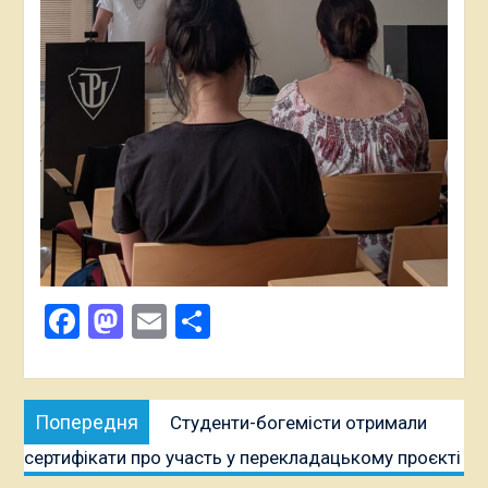
Facebook
Mastodon
Email
Поділитися
Навігація
Попередня
Попередня
Студенти-богемісти отримали
записів
публікація:
сертифікати про участь у перекладацькому проєкті