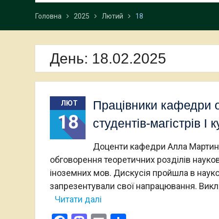
Головна
2025
Лютий
18
День:
18.02.2025
Працівники кафедри 
ЛЮТ
18
студентів-магістрів І
Доценти кафедри Алла Мартине
обговорення теоретичних розділів наукови
іноземних мов. Дискусія пройшла в науков
запрезентували свої напрацювання. Викл
Читати далі