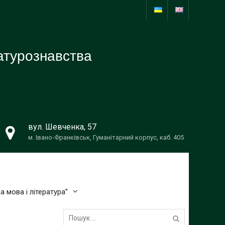
ратурознавства
вул. Шевченка, 57
м. Івано-Франківськ, Гуманітарний корпус, каб. 405
а мова і література”
Пошук: