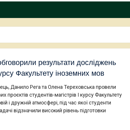
обговорили результати досліджень
 курсу Факультету іноземних мов
ць, Данило Рега та Олена Тереховська провели
х проєктів студентів-магістрів І курсу Факультету
ій і дружній атмосфері, під час якої студенти
адачі відзначили високий рівень підготовки