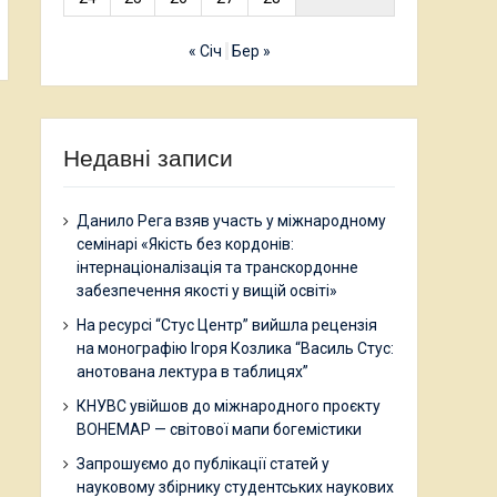
« Січ
Бер »
Недавні записи
Данило Рега взяв участь у міжнародному
семінарі «Якість без кордонів:
інтернаціоналізація та транскордонне
забезпечення якості у вищій освіті»
На ресурсі “Стус Центр” вийшла рецензія
на монографію Ігоря Козлика “Василь Стус:
анотована лектура в таблицях”
КНУВС увійшов до міжнародного проєкту
BOHEMAP — світової мапи богемістики
Запрошуємо до публікації статей у
науковому збірнику студентських наукових