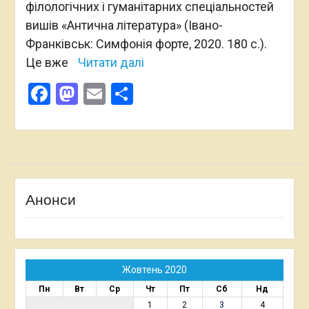
філологічних і гуманітарних спеціальностей
вишів «Антична література» (Івано-
Франківськ: Симфонія форте, 2020. 180 с.).
Це вже
Читати далі
Facebook
Mastodon
Email
Поділитися
Анонси
Жовтень 2020
Пн
Вт
Ср
Чт
Пт
Сб
Нд
1
2
3
4