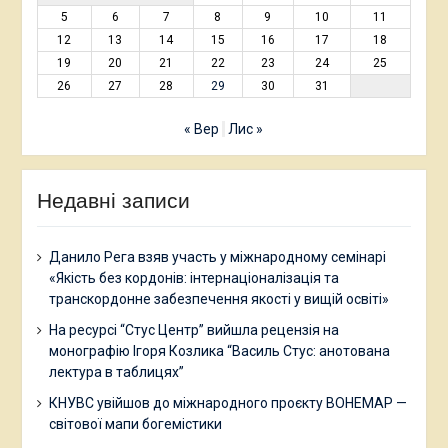
5
6
7
8
9
10
11
12
13
14
15
16
17
18
19
20
21
22
23
24
25
26
27
28
29
30
31
« Вер
Лис »
Недавні записи
Данило Рега взяв участь у міжнародному семінарі
«Якість без кордонів: інтернаціоналізація та
транскордонне забезпечення якості у вищій освіті»
На ресурсі “Стус Центр” вийшла рецензія на
монографію Ігоря Козлика “Василь Стус: анотована
лектура в таблицях”
КНУВС увійшов до міжнародного проєкту BOHEMAP —
світової мапи богемістики