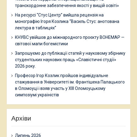
транскордонне забезпечення якості у вищій освіті»
На ресурсі “Стус Центр” вийшла рецензія на
монографію Ігоря Козлика “Василь Стус: анотована
лектура в таблицях”
КНУВС увійшов до міжнародного проєкту BOHEMAP —
світової мапи богемістики
Запрошуємо до публікації статей у науковому збірнику
студентських наукових праць «Славістичні студії»
2026 року.
Професор Ігор Козлик пройшов індивідуальне
стажування в Університеті ім. Франтішека Палацького
в Оломоуці і взяв участь у ХІІІ Оломоуцькому
симпозіумі україністів
Архіви
Липень 2026